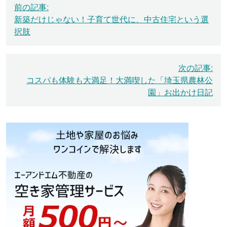
投
前の記事:
稿
新築だけじゃない！子育て世代に、中古住宅という選
ナ
択肢
ビ
ゲ
次の記事:
ー
コスパも体験も大満足！大満喫した「埼玉県農林公
シ
園」お出かけ日記
ョ
ン