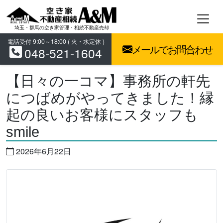
コ
ン
テ
埼玉・群馬の空き家管理・相続不動産売却
ン
電話受付 9:00～18:00 ( 火・水定休 )
メールでお問合わせ
048-521-1604
ツ
へ
ス
【日々の一コマ】事務所の軒先
キ
につばめがやってきました！縁
ッ
プ
起の良いお客様にスタッフも
smile
2026年6月22日