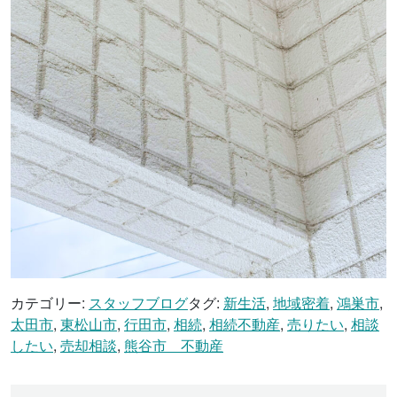
カテゴリー:
スタッフブログ
タグ:
新生活
,
地域密着
,
鴻巣市
,
太田市
,
東松山市
,
行田市
,
相続
,
相続不動産
,
売りたい
,
相談
したい
,
売却相談
,
熊谷市 不動産