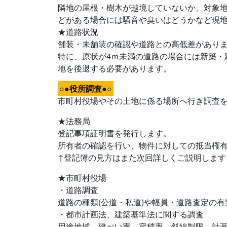
隣地の屋根・樹木が越境していないか、対象
どがある場合には騒音や臭いはどうかなど現
★道路状況
舗装・未舗装の確認や道路との高低差があり
特に、原状が4ｍ未満の道路の場合には新築・
地を後退する必要があります。
○●役所調査●○
市町村役場やその土地に係る場所へ行き調査
★法務局
登記事項証明書を発行します。
所有者の確認を行い、物件に対しての抵当権
↑登記簿の見方はまた次回詳しくご説明します
★市町村役場
・道路調査
道路の種類(公道・私道)や幅員・道路査定の有
・都市計画法、建築基準法に関する調査
用途地域、建ぺい率、容積率、斜線制限、計