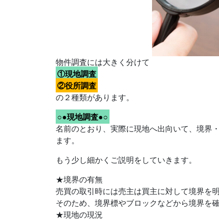
物件調査には大きく分けて
①現地調査
②役所調査
の２種類があります。
○●現地調査●○
名前のとおり、実際に現地へ出向いて、境界
ます。
もう少し細かくご説明をしていきます。
★境界の有無
売買の取引時には売主は買主に対して境界を
そのため、境界標やブロックなどから境界を
★現地の現況