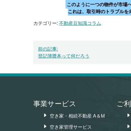
このように一つの物件が市場
これは、取引時のトラブルを
カテゴリー:
不動産豆知識コラム
投
前の記事:
稿
登記簿謄本って何だろう
ナ
ビ
ゲ
ー
事業サービス
ご利
シ
空き家・相続不動産 A＆M
ョ
空き家管理サービス
ン