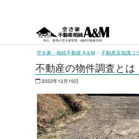
コ
ン
テ
ン
ツ
へ
埼玉・群馬の空き家管理・相続不動産売却
ス
空き家・相続不動産 A＆M
不動産豆知識コ
キ
ッ
不動産の物件調査とは
プ
2022年12月19日