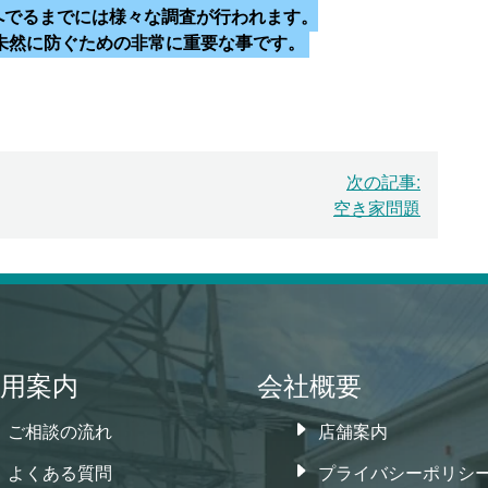
へでるまでには様々な調査が行われます。
未然に防ぐための非常に重要な事です。
次の記事:
空き家問題
用案内
会社概要
ご相談の流れ
店舗案内
よくある質問
プライバシーポリシ